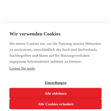
Wir verwenden Cookies
Wir setzen Cookies ein, um die Nutzung unserer Webseiten
zu analysieren, einschließlich des Such und Surfverlaufs,
Suchbegriffen und Ihnen auf Ihr Nutzungsverhalten
angepasste Informationen anbieten zu können.
Mag. Karin Staber
Lernen Sie mehr
Recruiting
+43 5 9902 30630
Tel
Einstellungen
Alle ablehnen
E-Mail
Impressum
Datenschutz
Machine-readable job feed (JSON)
Alle Cookies erlauben
powered by softgarden